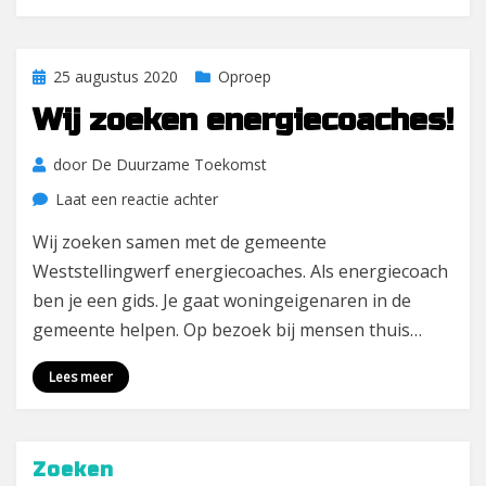
Geplaatst
25 augustus 2020
Oproep
op
Wij zoeken energiecoaches!
door
De Duurzame Toekomst
op
Laat een reactie achter
Wij
Wij zoeken samen met de gemeente
zoeken
Weststellingwerf energiecoaches. Als energiecoach
energiecoaches!
ben je een gids. Je gaat woningeigenaren in de
gemeente helpen. Op bezoek bij mensen thuis…
Lees meer
Zoeken