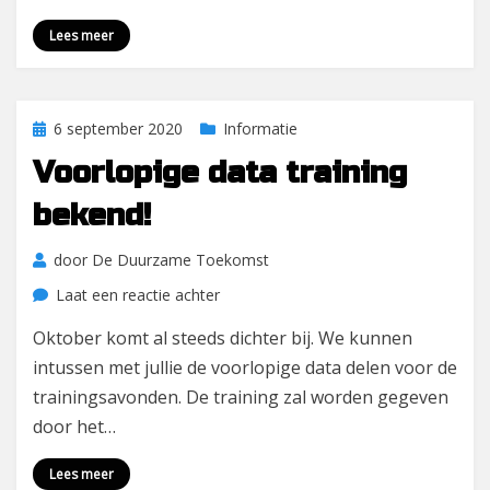
een
energiecoach?
Lees meer
Geplaatst
6 september 2020
Informatie
op
Voorlopige data training
bekend!
door
De Duurzame Toekomst
op
Laat een reactie achter
Voorlopige
Oktober komt al steeds dichter bij. We kunnen
data
intussen met jullie de voorlopige data delen voor de
training
bekend!
trainingsavonden. De training zal worden gegeven
door het…
Lees meer