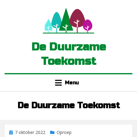
Doorgaan
naar
inhoud
De Duurzame
Toekomst
Menu
Auteur
:
De Duurzame Toekomst
Geplaatst
7 oktober 2022
Oproep