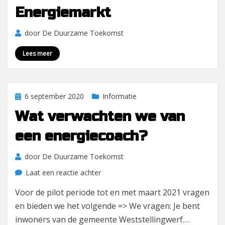
op
Energiemarkt
door
De Duurzame Toekomst
Lees meer
Geplaatst
6 september 2020
Informatie
op
Wat verwachten we van
een energiecoach?
door
De Duurzame Toekomst
op
Laat een reactie achter
Wat
Voor de pilot periode tot en met maart 2021 vragen
verwachten
en bieden we het volgende => We vragen: Je bent
we
van
inwoners van de gemeente Weststellingwerf.…